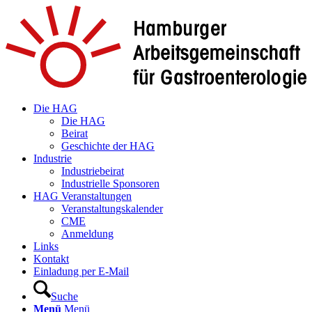
Die HAG
Die HAG
Beirat
Geschichte der HAG
Industrie
Industriebeirat
Industrielle Sponsoren
HAG Veranstaltungen
Veranstaltungskalender
CME
Anmeldung
Links
Kontakt
Einladung per E-Mail
Suche
Menü
Menü