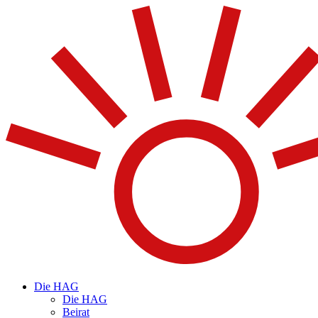
Die HAG
Die HAG
Beirat